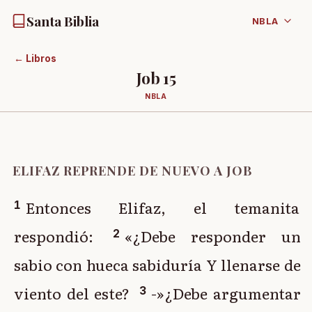
Santa Biblia
NBLA
← Libros
Job
15
NBLA
ELIFAZ REPRENDE DE NUEVO A JOB
Entonces Elifaz, el temanita
1
respondió:
«¿Debe responder un
2
sabio con hueca sabiduría Y llenarse de
viento del este?
-»¿Debe argumentar
3